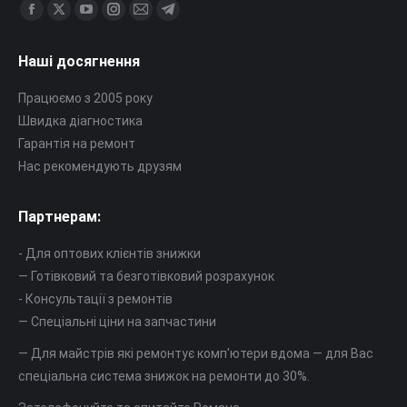
Знайдіть нас на:
Сторінка
Сторінка
Сторінка
Сторінка
Сторінка
Сторінка
Facebook
X
YouTube
Instagram
Mail
Telegram
Наші досягнення
відкриється
відкриється
відкриється
відкриється
відкриється
відкриється
в
в
в
в
в
в
Працюємо з 2005 року
новому
новому
новому
новому
новому
новому
Швидка діагностика
вікні
вікні
вікні
вікні
вікні
вікні
Гарантія на ремонт
Нас рекомендують друзям
Партнерам:
- Для оптових клієнтів знижки
— Готівковий та безготівковий розрахунок
- Консультації з ремонтів
— Спеціальні ціни на запчастини
— Для майстрів які ремонтує комп'ютери вдома — для Вас
спеціальна система знижок на ремонти до 30%.