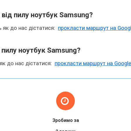
 від пилу ноутбук Samsung?
ь як до нас дістатися:
прокласти маршрут на Googl
д пилу ноутбук Samsung?
 як до нас дістатися:
прокласти маршрут на Google
Зробимо за