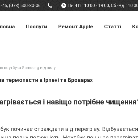
-45, (073) 500-80-06
Пн.-Пт.: 10:00 - 19:00, Сб.-Нд. : 10:0
ловна
Послуги
Ремонт Apple
Статті
К
я ноутбука Samsung від пилу.
а термопасти в Ірпені та Броварах
грівається і навіщо потрібне чищення
бук починає страждати від перегріву. Відбуваєтьс
и на повну потужність. Ноутбук починає перегріва