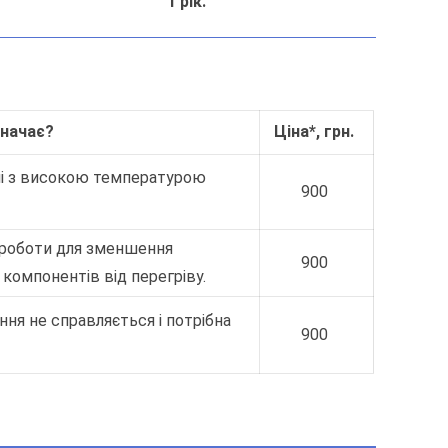
1 рік.
начає?
Ціна*, грн.
ні з високою температурою
900
 роботи для зменшення
900
 компонентів від перегріву.
ня не справляється і потрібна
900