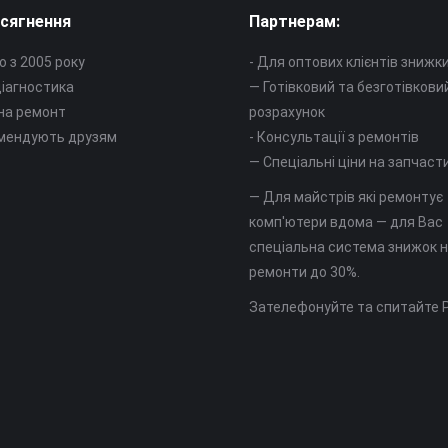
сягнення
Партнерам:
 з 2005 року
- Для оптових клієнтів знижк
іагностика
— Готівковий та безготівкови
 на ремонт
розрахунок
мендують друзям
- Консультації з ремонтів
— Спеціальні ціни на запчаст
— Для майстрів які ремонтує
комп'ютери вдома — для Вас
спеціальна система знижок 
ремонти до 30%.
Зателефонуйте та спитайте 