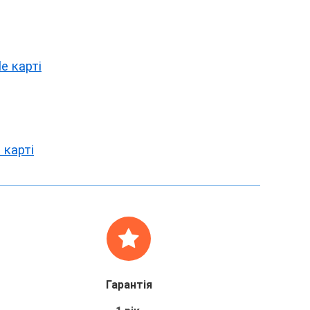
e карті
 карті
Гарантія