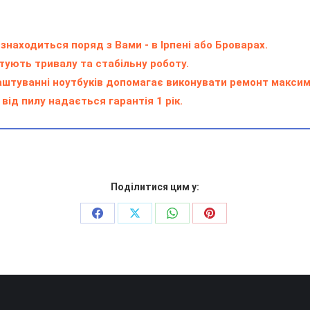
находиться поряд з Вами - в Ірпені або Броварах.
тують тривалу та стабільну роботу.
лаштуванні ноутбуків допомагає виконувати ремонт макси
від пилу надається гарантія 1 рік.
Поділитися цим у:
Поділіться
Поділіться
Поділіться
Поділіться
на
на
на
на
Facebook
X
WhatsApp
Pinterest