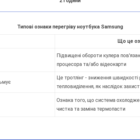
2 години
Типові ознаки перегріву ноутбука Samsung
Що це оз
Підвищені обороти кулера пов'яза
процесора та/або відеокарти
Це тротлінг - зниження швидкості
льмує
тепловиділення, як наслідок захист
Ознака того, що система охолоджен
чистка та заміна термопасти