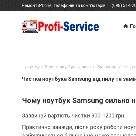
Ремонт iPhone, телефонів та комп'ютерів
(098) 514-20
Го
Ти тут:
додому
Ремонт ноутбука в Ірпені та Броварах.
Чищенн
Чистка ноутбука Samsung від пилу та замін
Чому ноутбук Samsung сильно на
Зазвичай вартість чистки 900-1200 грн.
Практично завжди, після року роботи ноут
забруднюється більше і не може працюват