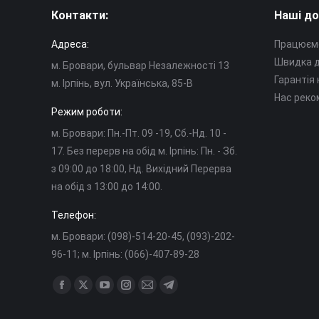
Контакти:
Наші до
Адреса:
Працюємо
Швидка д
м. Бровари, бульвар Незалежності 13
Гарантія
м. Ірпінь, вул. Українська, 85-В
Нас реко
Режим роботи:
м. Бровари: Пн.-Пт. 09 -19, Cб.-Нд. 10 -
17. Без перерв на обід м. Ірпінь: Пн. - Зб.
з 09:00 до 18:00, Нд. Вихідний Перерва
на обід з 13:00 до 14:00.
Телефон:
м. Бровари: (098)-514-20-45, (093)-202-
96-11; м. Ірпінь: (066)-407-89-28
Знайдіть нас на:
Сторінка
Сторінка
Сторінка
Сторінка
Сторінка
Сторінка
Facebook
X
YouTube
Instagram
Mail
Telegram