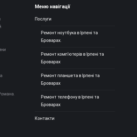
Меню навігації
и
Послуги
й
Ремонт ноутбука в Ірпені та
Броварах.
ини
Ремонт комп'ютерів в Ірпені та
Броварах
на
Ремонт планшета в Ірпені та
Броварах
Романа.
Ремонт телефону в Ірпені та
Броварах
Контакти