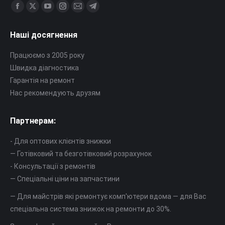
Знайдіть нас на:
Сторінка
Сторінка
Сторінка
Сторінка
Сторінка
Сторінка
Facebook
X
YouTube
Instagram
Mail
Telegram
Наші досягнення
відкриється
відкриється
відкриється
відкриється
відкриється
відкриється
в
в
в
в
в
в
Працюємо з 2005 року
новому
новому
новому
новому
новому
новому
Швидка діагностика
вікні
вікні
вікні
вікні
вікні
вікні
Гарантія на ремонт
Нас рекомендують друзям
Партнерам:
- Для оптових клієнтів знижки
— Готівковий та безготівковий розрахунок
- Консультації з ремонтів
— Спеціальні ціни на запчастини
— Для майстрів які ремонтує комп'ютери вдома — для Вас
спеціальна система знижок на ремонти до 30%.