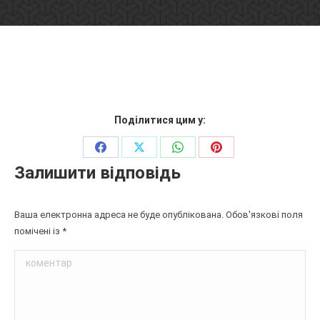
Поділитися цим у:
Поділіться
Поділіться
Поділіться
Поділіться
Залишити відповідь
на
на
на
на
Facebook
X
WhatsApp
Pinterest
Ваша електронна адреса не буде опублікована. Обов'язкові поля
помічені із
*
коментар