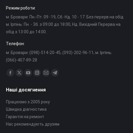
Режим роботи:
м. Бровари: Пн.-Пт. 09 -19, Cб.-Нд. 10 - 17. Без перерв на обід
м. Ірпінь: Пн. - Зб. з 09:00 до 18:00, Нд. Вихідний Перерва на
обід з 13:00 до 14:00.
Телефон:
м. Бровари: (098)-514-20-45, (093)-202-96-11; м. Ірпінь:
(066)-407-89-28
Знайдіть нас на:
Сторінка
Сторінка
Сторінка
Сторінка
Сторінка
Сторінка
Facebook
X
YouTube
Instagram
Mail
Telegram
Наші досягнення
відкриється
відкриється
відкриється
відкриється
відкриється
відкриється
в
в
в
в
в
в
Працюємо з 2005 року
новому
новому
новому
новому
новому
новому
Швидка діагностика
вікні
вікні
вікні
вікні
вікні
вікні
Гарантія на ремонт
Нас рекомендують друзям