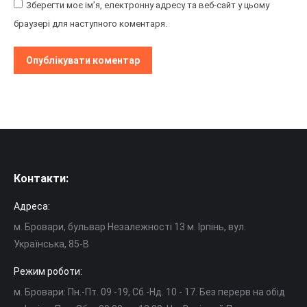
Зберегти моє ім’я, електронну адресу та веб-сайт у цьому
браузері для наступного коментаря.
Опублікувати коментар
Контакти:
Адреса:
м. Бровари, бульвар Незалежності 13 м. Ірпінь, вул.
Українська, 85-В
Режим роботи:
м. Бровари: Пн.-Пт. 09 -19, Cб.-Нд. 10 - 17. Без перерв на обід