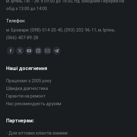
м. Ірпінь: Пн. - Зб. з 09:00 до 18:00, Нд. Вихідний Перерва на
обід з 13:00 до 14:00.
Телефон:
м. Бровари: (098)-514-20-45, (093)-202-96-11; м. Ірпінь:
(066)-407-89-28
Знайдіть нас на:
Сторінка
Сторінка
Сторінка
Сторінка
Сторінка
Сторінка
Facebook
X
YouTube
Instagram
Mail
Telegram
Наші досягнення
відкриється
відкриється
відкриється
відкриється
відкриється
відкриється
в
в
в
в
в
в
Працюємо з 2005 року
новому
новому
новому
новому
новому
новому
Швидка діагностика
вікні
вікні
вікні
вікні
вікні
вікні
Гарантія на ремонт
Нас рекомендують друзям
Партнерам:
- Для оптових клієнтів знижки