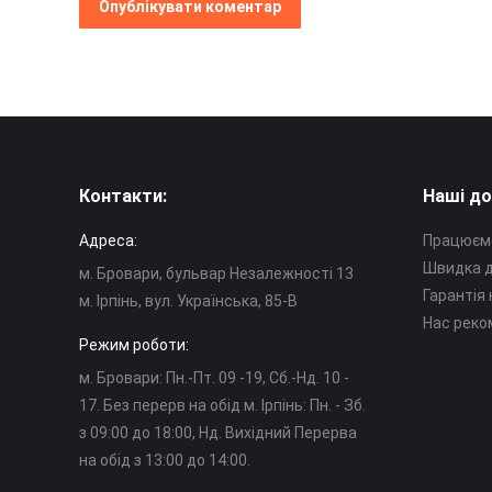
Опублікувати коментар
Контакти:
Наші до
Адреса:
Працюємо
Швидка д
м. Бровари, бульвар Незалежності 13
Гарантія
м. Ірпінь, вул. Українська, 85-В
Нас реко
Режим роботи:
м. Бровари: Пн.-Пт. 09 -19, Cб.-Нд. 10 -
17. Без перерв на обід м. Ірпінь: Пн. - Зб.
з 09:00 до 18:00, Нд. Вихідний Перерва
на обід з 13:00 до 14:00.