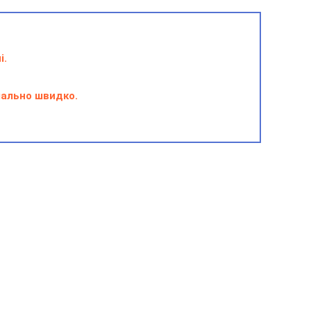
і.
мально швидко.