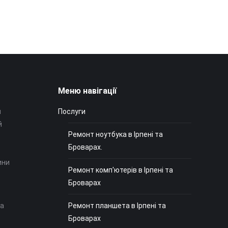
Меню навігації
и
Послуги
й
Ремонт ноутбука в Ірпені та
Броварах.
ини
Ремонт комп'ютерів в Ірпені та
Броварах
на
Ремонт планшета в Ірпені та
Броварах