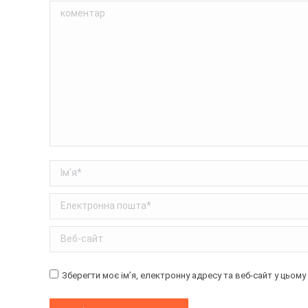
коментар
Ім'я *
Електронна пошта *
Веб-сайт
Зберегти моє ім’я, електронну адресу та веб-сайт у цьом