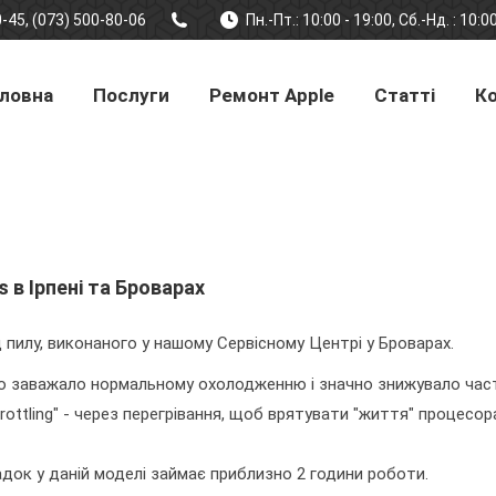
-45, (073) 500-80-06
Пн.-Пт.: 10:00 - 19:00, Сб.-Нд. : 10:0
ловна
Послуги
Ремонт Apple
Статті
К
 в Ірпені та Броварах
 пилу, виконаного у нашому Сервісному Центрі у Броварах.
, що заважало нормальному охолодженню і значно знижувало час
hrottling" - через перегрівання, щоб врятувати "життя" процес
док у даній моделі займає приблизно 2 години роботи.