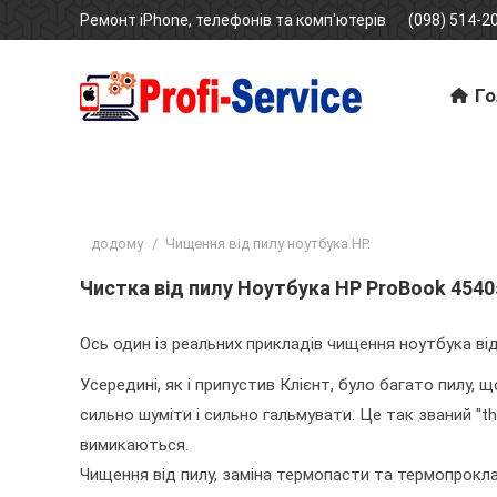
Ремонт iPhone, телефонів та комп'ютерів
(098) 514-20
Го
Ти тут:
додому
Чищення від пилу ноутбука HP.
Чистка від пилу Ноутбука HP ProBook 4540s
Ось один із реальних прикладів чищення ноутбука від
Усередині, як і припустив Клієнт, було багато пилу
сильно шуміти і сильно гальмувати. Це так званий "t
вимикаються.
Чищення від пилу, заміна термопасти та термопрокла