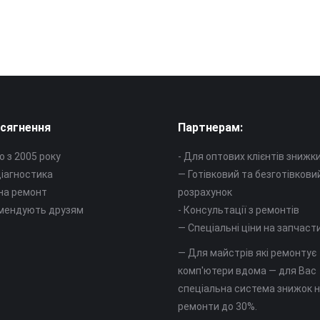
сягнення
Партнерам:
 з 2005 року
- Для оптових клієнтів знижк
іагностика
— Готівковий та безготівкови
 на ремонт
розрахунок
мендують друзям
- Консультації з ремонтів
— Спеціальні ціни на запчаст
— Для майстрів які ремонтує
комп'ютери вдома — для Вас
спеціальна система знижок 
ремонти до 30%.