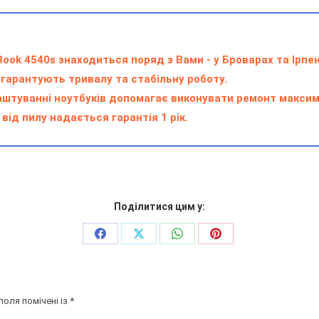
ok 4540s знаходиться поряд з Вами - у Броварах та Ірпен
гарантують тривалу та стабільну роботу.
лаштуванні ноутбуків допомагає виконувати ремонт макси
від пилу надається гарантія 1 рік.
Поділитися цим у:
Поділіться
Поділіться
Поділіться
Поділіться
на
на
на
на
Facebook
X
WhatsApp
Pinterest
поля помічені із
*