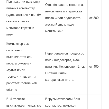
При нажатии на кнопку
Отошёл кабель монитора,
питания компьютер
неисправна материнская
гудит, лампочки на нём
плата и/или видеокарта,
от 300
светятся, но на
жесткий диск, надо
мониторе картинки
менять BIOS.
нету
Компьютер сам
спонтанно
Перегреваются процессор
выключается или
и/или видеокарта, Блок
перезагружается,
питания; Неисправен Блок
от 400
«тупит и/или
Питания и/или
тормозит», шумит и
материнская плата
работает громче чем
обычно
В Интернете
Вирусы атаковали Ваш
выскакивают ненужные
компьютер, поможет