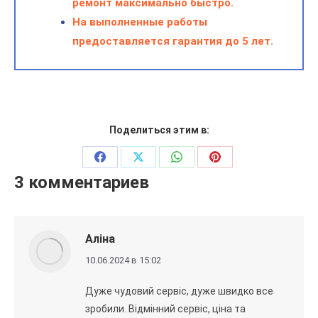
ремонт максимально быстро.
На выполненные работы
предоставляется гарантия до 5 лет.
Поделиться этим в:
Поделиться
Поделиться
Поделиться
Поделиться
3 комментариев
на
на
на
на
Фейсбук
Х
WhatsApp
Пинтерест
Аліна
говорит:
10.06.2024 в 15:02
Дуже чудовий сервіс, дуже швидко все
зробили. Відмінний сервіс, ціна та