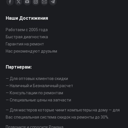
Найдите нас:
Страница
Страница
Страница
Страница
Страница
Страница
Facebook
X
YouTube
Instagram
Почта
Telegram
Наши Достижения
открывается
открывается
открывается
открывается
открывается
открывается
в
в
в
в
в
в
Работаем с 2005 года
новом
новом
новом
новом
новом
новом
Быстрая диагностика
окне
окне
окне
окне
окне
окне
Гарантия на ремонт
Нас рекомендуют друзьям
Партнерам:
— Для оптовых клиентов скидки
— Наличный и Безналичный расчет
— Консультации по ремонтам
— Специальные цены на запчасти
— Для мастеров которые чинит компьютеры на дому — для
Вас специальная система скидок на ремонты до 30%.
Позвоните и спросите Романа.