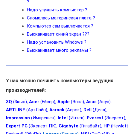
?
Надо улучшить компьютер ?
Сломалась материнская плата ?
Компьютер сам выключается ?
Выскакивает синий экран ???
Надо установить Windows ?
Выскакивает много рекламы ?
У нас можно починить компьютеры ведущих
производителей:
3Q
(3кью),
Acer
(Ейсер),
Apple
(Эппл),
Asus
(Асус),
ARTLINE
(АртЛайн),
Asrock
(Асрок),
Dell
(Делл),
Impression
(Импрешен),
Intel
(Интел),
Everest
(Эверест),
Expert
PC
(Эксперт ПК),
Gigabyte
(Гигабайт),
HP
(Hewlett