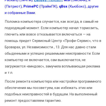
Packard) (ЭйчПи),
Lenovo
(Леново)
,
MSI
(ЭмСиАй), и
(Патриот),
PrimePC
(ПраймПК),
qBox
(КьюБокс), другие
и собранные Вами.
Поломка компьютера случается, как всегда, в самый не
подходящий момент. Если компьютер начал тормозить,
глючить или вовсе отказывается включаться — на
помощь придет Сервисный Центр «Профи-Сервис», что в
Броварах, ул. Независимости , 13. Для нас давно стали
обыденными и успешно решаемыми неисправности: Если
компьютер не включается, сам выключается, не
загружается «виндовс», замучила всплывающая реклама
и т.п.
После ремонта компьютера или настройки программного
обеспечения мы посоветуем, как избежать этих или
подобных неисправностей в будущем. На выполненный
ремонт предоставляем гарантию.