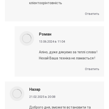
клієнтоорінтовність
Ответить
Роман
говорит:
13.06.2024 в 11:04
Аліно, дуже дякуємо за теплі слова !
Нехай Ваша техніка не ламається !
Ответить
Назар
говорит:
21.02.2025 в 20:08
Доброго дня, зможете встановити та