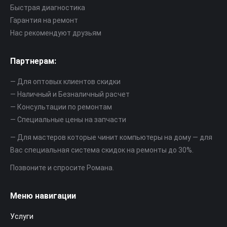
новом
новом
новом
новом
новом
новом
Быстрая диагностика
окне
окне
окне
окне
окне
окне
Гарантия на ремонт
Нас рекомендуют друзьям
Партнерам:
— Для оптовых клиентов скидки
— Наличный и Безналичный расчет
— Консультации по ремонтам
— Специальные цены на запчасти
— Для мастеров которые чинит компьютеры на дому — для
Вас специальная система скидок на ремонты до 30%.
Позвоните и спросите Романа.
Меню навигации
Услуги