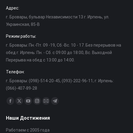
Адрес:
г. Бровары, бульвар Независимости 13 г. Ирпень, ул.
Украинская, 85-В
Режим работы:
г. Бровары: Пн.-Пт. 09 -19, Cб.-Вс. 10 - 17. Без перерывов на
обед г. Ирпень: Пн. - Сб. с 09:00 до 18:00, Вс. Выходной
Перерыва на обед с 13:00 до 14:00.
Телефон:
г. Бровары: (098)-514-20-45, (093)-202-96-11; г. Ирпень:
(066)-407-89-28
Найдите нас:
Страница
Страница
Страница
Страница
Страница
Страница
Facebook
X
YouTube
Instagram
Почта
Telegram
Наши Достижения
открывается
открывается
открывается
открывается
открывается
открывается
в
в
в
в
в
в
Работаем с 2005 года