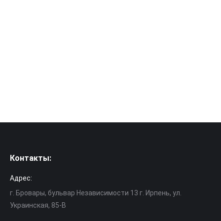
тоже 2442 — проверено зарядкой на
выключенном аппарате от 0 до 100. Телефон не
греется, в фоне приложений нету, приложений
часто пробуждающих из ждущего режима нету.
Проблема : быстро разряжается, за ночь 20-30 %.
До вечера хватает редко. Что делать? …
Контакты:
Адрес:
г. Бровары, бульвар Независимости 13 г. Ирпень, ул.
Украинская, 85-В