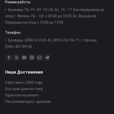
Режим работы:
г. Бровары: Пн.-Пт. 09 -19, Cб.-Вс. 10 - 17. Без перерывов на
обед г. Ирпень: Пн. - Сб. с 09:00 до 18:00, Вс. Выходной
Перерыва на обед с 13:00 до 14:00.
Телефон:
г. Бровары: (098)-514-20-45, (093)-202-96-11; г. Ирпень:
(066)-407-89-28
Найдите нас:
Страница
Страница
Страница
Страница
Страница
Страница
Facebook
X
YouTube
Instagram
Почта
Telegram
Наши Достижения
открывается
открывается
открывается
открывается
открывается
открывается
в
в
в
в
в
в
Работаем с 2005 года
новом
новом
новом
новом
новом
новом
Быстрая диагностика
окне
окне
окне
окне
окне
окне
Гарантия на ремонт
Нас рекомендуют друзьям